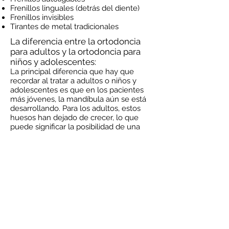
Frenillos linguales (detrás del diente)
Frenillos invisibles
Tirantes de metal tradicionales
La diferencia entre la ortodoncia
para adultos y la ortodoncia para
niños y adolescentes:
La principal diferencia que hay que
recordar al tratar a adultos o niños y
adolescentes es que en los pacientes
más jóvenes, la mandíbula aún se está
desarrollando. Para los adultos, estos
huesos han dejado de crecer, lo que
puede significar la posibilidad de una
cirugía ortognática para alinear los
maxilares. Otras diferencias incluyen:
Pérdida de encías o hueso
(enfermedad periodontal)
: los adultos
tienen más probabilidades que los niños
de experimentar recesión de las encías
o incluso pérdida de hueso debido a
gingivitis o enfermedad periodontal
avanzada. Los pacientes con dientes
más rectos tienen menos
probabilidades de contraer enfermedad